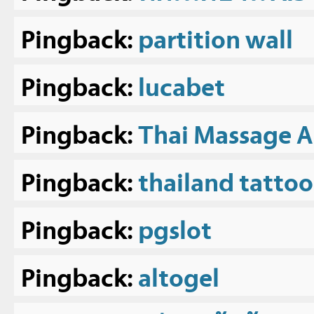
Pingback:
partition wall
Pingback:
lucabet
Pingback:
Thai Massage 
Pingback:
thailand tattoo
Pingback:
pgslot
Pingback:
altogel