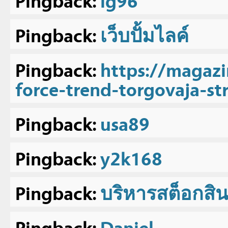
Pingback:
เว็บปั้มไลค์
Pingback:
https://magazi
force-trend-torgovaja-str
Pingback:
usa89
Pingback:
y2k168
Pingback:
บริหารสต็อกสิ
Pingback:
Daniel