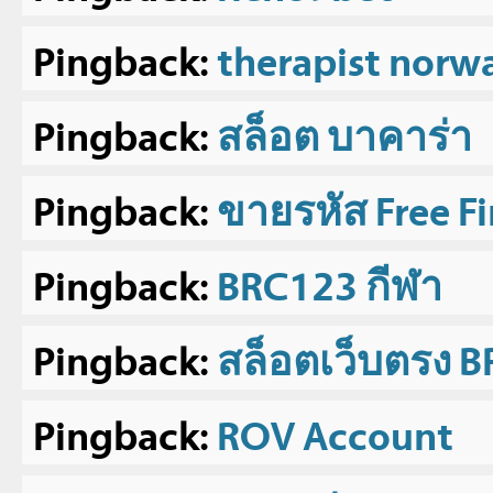
Pingback:
therapist norwa
Pingback:
สล็อต บาคาร่า
Pingback:
ขายรหัส Free Fi
Pingback:
BRC123 กีฬา
Pingback:
สล็อตเว็บตรง 
Pingback:
ROV Account