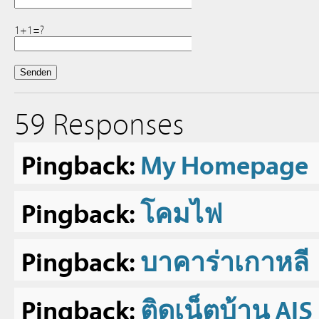
1+1=?
59 Responses
Pingback:
My Homepage
Pingback:
โคมไฟ
Pingback:
บาคาร่าเกาหลี
Pingback:
ติดเน็ตบ้าน AIS