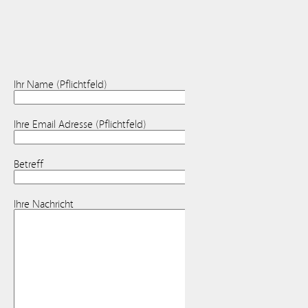
Ihr Name (Pflichtfeld)
Ihre Email Adresse (Pflichtfeld)
Betreff
Ihre Nachricht