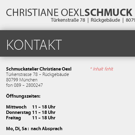
KONTAKT
Schmuckatelier Christiane Oexl
* Inhalt fehlt
Türkenstrasse 78 – Rückgebäude
80799 München
fon 089 – 2800247
Öffnungszeiten:
Mittwoch
11 – 18 Uhr
Donnerstag
11 – 18 Uhr
Freitag 11 – 18 Uhr
Mo, Di, Sa : nach Absprach